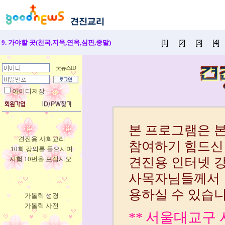
[1]
[2]
[3]
[4]
9. 가야할 곳(천국,지옥,연옥,심판,종말)
굿뉴스ID
아이디저장
견진용 사회교리
10회 강의를 들으시며
시험 10번을 보십시오.
가톨릭 성경
가톨릭 사전