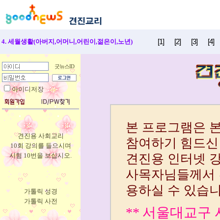
[1]
[2]
[3]
[4]
4. 세월생활(아버지,어머니,어린이,젊은이,노년)
굿뉴스ID
아이디저장
견진용 사회교리
10회 강의를 들으시며
시험 10번을 보십시오.
가톨릭 성경
가톨릭 사전