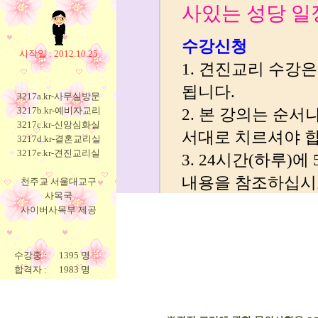
시작일 : 2012.10.25
3217a.kr-사무실방문
3217b.kr-예비자교리
3217c.kr-신앙심화실
3217d.kr-결혼교리실
3217e.kr-견진교리실
천주교 서울대교구
사목국
사이버사목부 제공
수강중 :
1395 명
합격자 :
1983 명