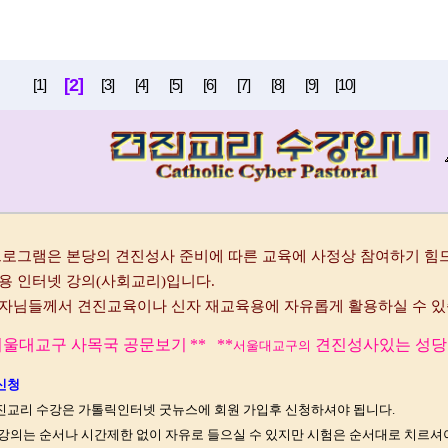
[2]
[1]
[3]
[4]
[5]
[6]
[7]
[8]
[9]
[10]