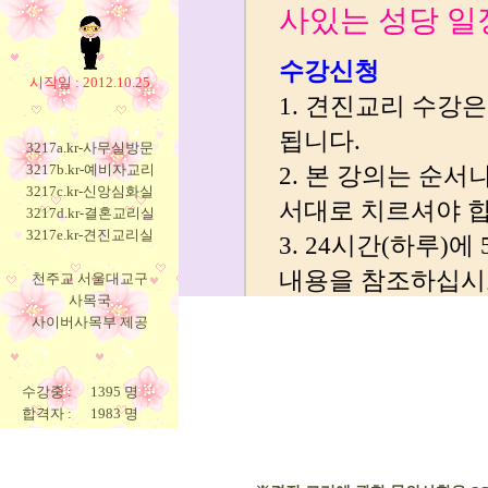
시작일 : 2012.10.25
3217a.kr-사무실방문
3217b.kr-예비자교리
3217c.kr-신앙심화실
3217d.kr-결혼교리실
3217e.kr-견진교리실
천주교 서울대교구
사목국
사이버사목부 제공
수강중 :
1395 명
합격자 :
1983 명