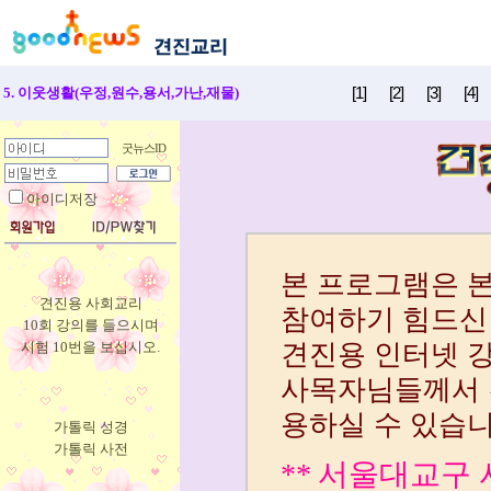
[1]
[2]
[3]
[4]
5. 이웃생활(우정,원수,용서,가난,재물)
굿뉴스ID
아이디저장
견진용 사회교리
10회 강의를 들으시며
시험 10번을 보십시오.
가톨릭 성경
가톨릭 사전