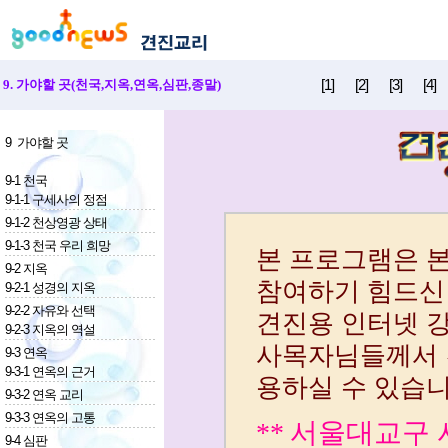
[1]
[2]
[3]
[4]
9. 가야할 곳(천국,지옥,연옥,심판,종말)
9 가야할 곳
9-1 천국
9-1-1 구세사의 정점
9-1-2 천상영광 상태
9-1-3 천국 우리 희망
9-2 지옥
9-2-1 성경의 지옥
9-2-2 자유와 선택
9-2-3 지옥의 역설
9-3 연옥
9-3-1 연옥의 근거
9-3-2 연옥 교리
9-3-3 연옥의 고통
9-4 심판